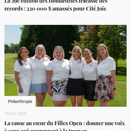
La 29e édition des Homardises fracasse des
records : 220 000 $ amassés pour Cité Joie
Philanthropie
10 juin 2026
La cause au cœur du Filles Open : donner une voix