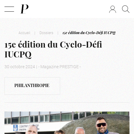
Accueil
|
Dossiers
|
15e édition du Cyclo-Défi IUCPQ
15e édition du Cyclo-Défi
IUCPQ
30 octobre 2024
|
- Magazine PRESTIGE -
PHILANTHROPIE