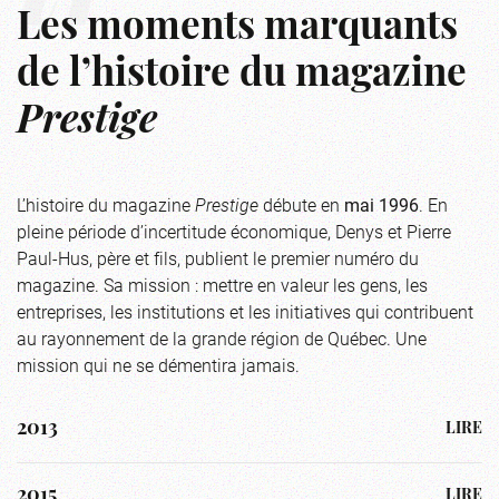
Les moments marquants
de l’histoire du magazine
Prestige
L’histoire du magazine
Prestige
débute en
mai 1996
. En
pleine période d’incertitude économique, Denys et Pierre
Paul-Hus, père et fils, publient le premier numéro du
magazine. Sa mission : mettre en valeur les gens, les
entreprises, les institutions et les initiatives qui contribuent
au rayonnement de la grande région de Québec. Une
mission qui ne se démentira jamais.
2013
LIRE
En septembre 2013, Pierre Paul-Hus rachète les parts
2015
LIRE