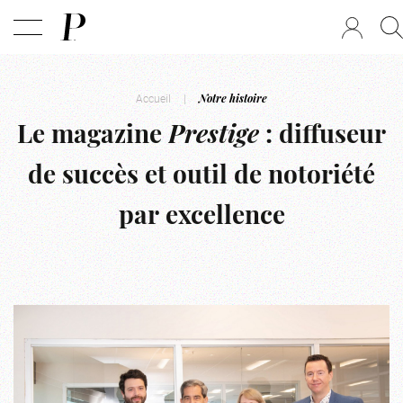
Accueil
|
Notre histoire
Le
magazine
Prestige
:
diffuseur
de
succès
et
outil
de
notoriété
par
excellence