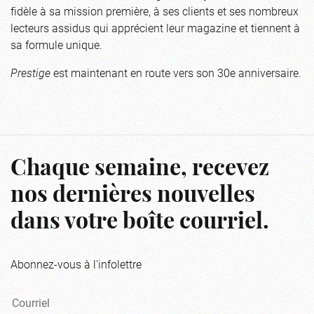
dont Le Passe-Partout Services & Bonne Chère et le guide
fidèle à sa mission première, à ses clients et ses nombreux
consacrée au courage et à la persévérance en affaires.
Quoi Faire.
lecteurs assidus qui apprécient leur magazine et tiennent à
sa formule unique.
Prestige
est maintenant en route vers son 30e anniversaire.
Chaque semaine, recevez
nos dernières nouvelles
dans votre boîte courriel.
Abonnez-vous à l'infolettre