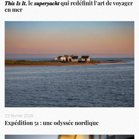
𝑻𝒉𝒊𝒔 𝑰𝒔 𝑰𝒕, le 𝒔𝒖𝒑𝒆𝒓𝒚𝒂𝒄𝒉𝒕 qui redéfinit l’art de voyager
en mer
23 février 2026
Expédition 51 : une odyssée nordique