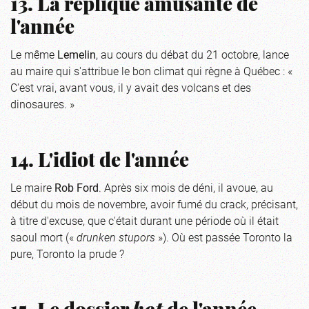
13. La réplique amusante de
l'année
Le même
Lemelin
, au cours du débat du 21 octobre, lance
au maire qui s'attribue le bon climat qui règne à Québec : «
C'est vrai, avant vous, il y avait des volcans et des
dinosaures. »
14. L'idiot de l'année
Le maire
Rob Ford
. Après six mois de déni, il avoue, au
début du mois de novembre, avoir fumé du crack, précisant,
à titre d'excuse, que c'était durant une période où il était
saoul mort («
drunken stupors
»). Où est passée Toronto la
pure, Toronto la prude ?