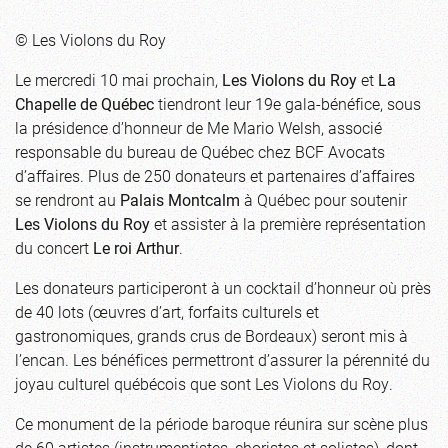
© Les Violons du Roy
Le mercredi 10 mai prochain,
Les Violons du Roy
et
La
Chapelle de Québec
tiendront leur 19e gala-bénéfice, sous
la présidence d’honneur de Me Mario Welsh, associé
responsable du bureau de Québec chez BCF Avocats
d’affaires. Plus de 250 donateurs et partenaires d’affaires
se rendront au
Palais Montcalm
à Québec pour soutenir
Les Violons du Roy
et assister à la première représentation
du concert
Le roi Arthur
.
Les donateurs participeront à un cocktail d’honneur où près
de 40 lots (œuvres d’art, forfaits culturels et
gastronomiques, grands crus de Bordeaux) seront mis à
l’encan. Les bénéfices permettront d’assurer la pérennité du
joyau culturel québécois que sont Les Violons du Roy.
Ce monument de la période baroque réunira sur scène plus
de 60 artistes (instrumentistes, choristes et solistes), dont