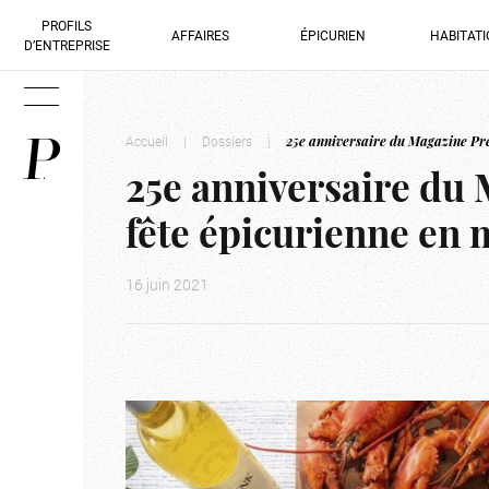
PROFILS
AFFAIRES
ÉPICURIEN
HABITAT
D’ENTREPRISE
Accueil
|
Dossiers
|
25e anniversaire du Magazine Pre
25e anniversaire du 
fête épicurienne en
16 juin 2021