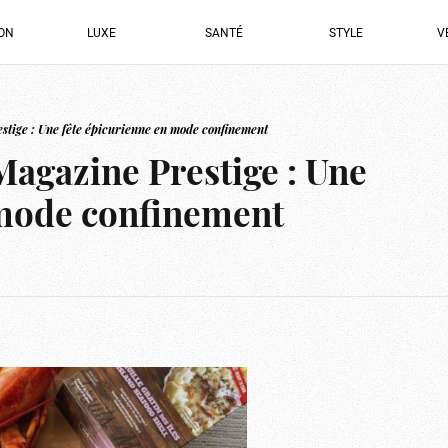
ION
LUXE
SANTÉ
STYLE
V
stige : Une fête épicurienne en mode confinement
Magazine Prestige : Une
 mode confinement