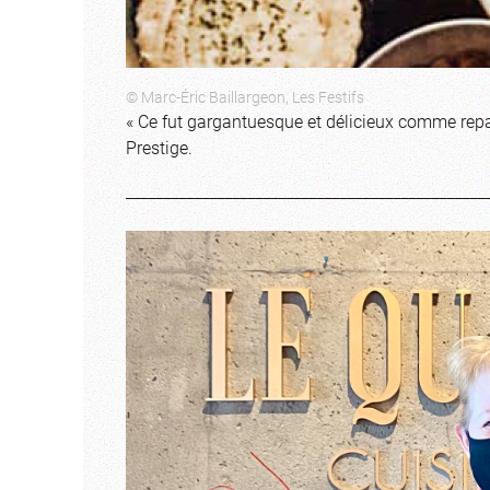
© Marc-Éric Baillargeon, Les Festifs
« Ce fut gargantuesque et délicieux comme repas
Prestige.
_______________________________________________