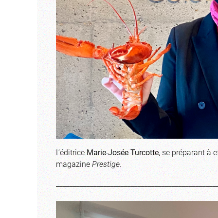
L’éditrice
Marie-Josée Turcotte
, se préparant à 
magazine
Prestige
.
_______________________________________________