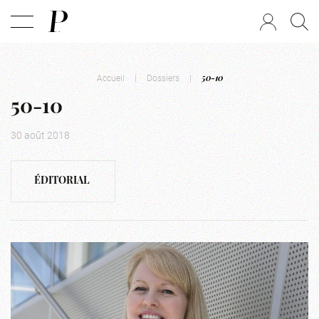
Accueil
|
Dossiers
|
50-10
50-10
30 août 2018
ÉDITORIAL