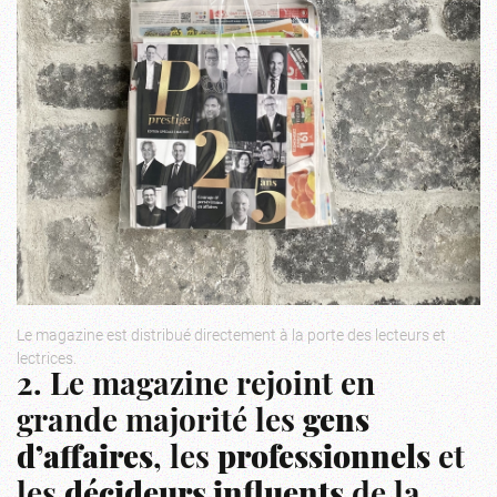
Le magazine est distribué directement à la porte des lecteurs et
lectrices.
2. Le magazine rejoint en
grande majorité les
gens
d’affaires
, les
professionnels
et
les
décideurs influents
de la