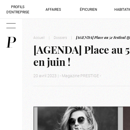
PROFILS
AFFAIRES
ÉPICURIEN
HABITAT
D’ENTREPRISE
Accueil
|
Dossiers
|
[AGENDA] Place au 5e Festival Qu
[AGENDA] Place au 5
en juin !
20 avril 2023
|
- Magazine PRESTIGE -