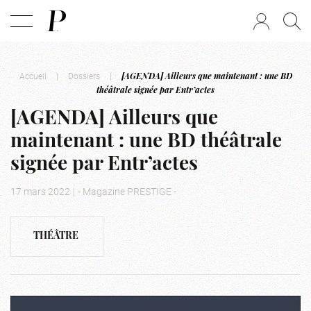
Accueil
|
Dossiers
|
[AGENDA] Ailleurs que maintenant : une BD
théâtrale signée par Entr’actes
[AGENDA] Ailleurs que
maintenant : une BD théâtrale
signée par Entr’actes
17 mars 2022
|
- Magazine PRESTIGE -
THÉÂTRE