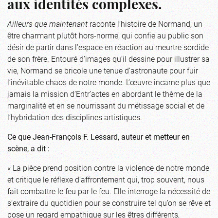
aux identités complexes.
Ailleurs que maintenant
raconte l’histoire de Normand, un
être charmant plutôt hors-norme, qui confie au public son
désir de partir dans l’espace en réaction au meurtre sordide
de son frère. Entouré d’images qu’il dessine pour illustrer sa
vie, Normand se bricole une tenue d’astronaute pour fuir
l’inévitable chaos de notre monde. L’œuvre incarne plus que
jamais la mission d’Entr’actes en abordant le thème de la
marginalité et en se nourrissant du métissage social et de
l’hybridation des disciplines artistiques.
Ce que Jean-François F. Lessard, auteur et metteur en
scène, a dit :
« La pièce prend position contre la violence de notre monde
et critique le réflexe d’affrontement qui, trop souvent, nous
fait combattre le feu par le feu. Elle interroge la nécessité de
s’extraire du quotidien pour se construire tel qu’on se rêve et
pose un regard empathique sur les êtres différents,