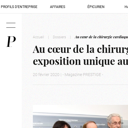
PROFILS D’ENTREPRISE
AFFAIRES
ÉPICURIEN
H
Accueil
|
Dossiers
|
Au cœur de la chirurgie cardiaqu
Au cœur de la chirur
exposition unique a
20 février 2020
|
- Magazine PRESTIGE -