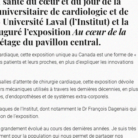
 santé du cœur et du jour de la
universitaire de cardiologie et de
iversité Laval (l’Institut) et la
uguré l’exposition
Au cœur de la
étage du pavillon central.
 cardiaque, cette exposition unique au Canada est une forme de «
patients et leurs proches, en plus d’expliquer les innovations
alles d’attente de chirurgie cardiaque, cette exposition dévoile
s mécaniques utilisés à travers les dernières décennies, en plus
s, d’endoprothèses et de systèmes extra-corporels.
diaques de l’Institut, dont notamment le Dr François Dagenais qui
on de l’exposition.
 a grandement évolué au cours des dernières années. Je suis très
ement pour la population qui nous permet de partager nos