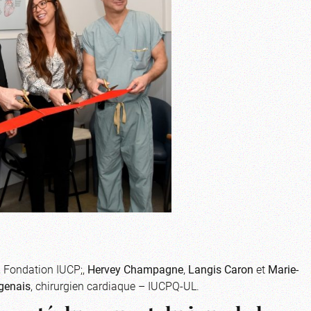
e, Fondation IUCP;,
Hervey Champagne
,
Langis Caron
et
Marie-
genais
, chirurgien cardiaque – IUCPQ-UL.