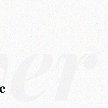
ver
e