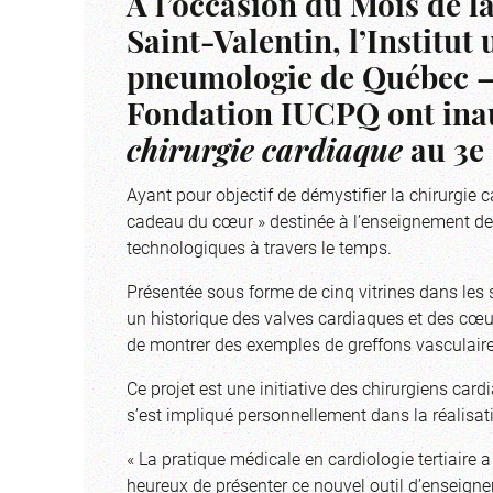
À l’occasion du Mois de la
Saint-Valentin, l’Institut 
pneumologie de Québec – Un
Fondation IUCPQ ont ina
chirurgie cardiaque
au 3e 
Ayant pour objectif de démystifier la chirurgie
cadeau du cœur » destinée à l’enseignement des 
technologiques à travers le temps.
Présentée sous forme de cinq vitrines dans les s
un historique des valves cardiaques et des cœur
de montrer des exemples de greffons vasculaire
Ce projet est une initiative des chirurgiens car
s’est impliqué personnellement dans la réalisati
« La pratique médicale en cardiologie tertiaire
heureux de présenter ce nouvel outil d’enseign