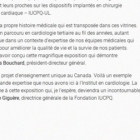
 leurs proches sur les dispositifs implantés en chirurgie
en cardiaque – IUCPQ-UL.
 propre histoire médicale qui est transposée dans ces vitrines.
n parcouru en cardiologie tertiaire au fil des années, autant
ue dans un contexte d’expertise de nos équipes médicales qui
ur améliorer la qualité de vie et la survie de nos patients.
avoir conçu cette magnifique exposition qui démontre
s Bouchard
, président-directeur général.
 ce projet d’enseignement unique au Canada. Voilà un exemple
rande expertise que nous avons ici à l’Institut en cardiologie. La
à cette exposition qui, je l’espère, deviendra un incontournabl
 Giguère
, directrice générale de la Fondation IUCPQ.