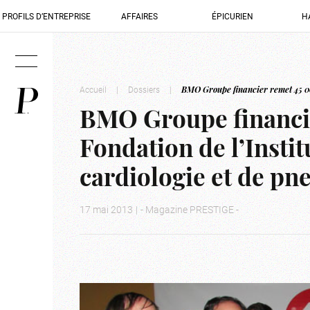
PROFILS D’ENTREPRISE
AFFAIRES
ÉPICURIEN
H
Accueil
|
Dossiers
|
BMO Groupe financier remet 45 000
BMO Groupe financie
Fondation de l’Instit
cardiologie et de p
17 mai 2013
|
- Magazine PRESTIGE -