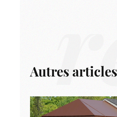
r
Autres article