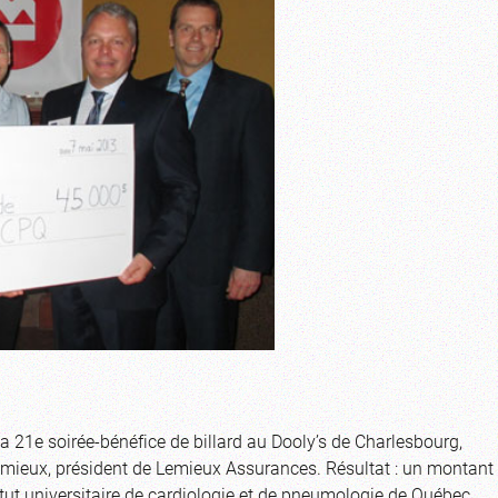
a 21e soirée-bénéfice de billard au Dooly’s de Charlesbourg,
emieux, président de Lemieux Assurances. Résultat : un montant
itut universitaire de cardiologie et de pneumologie de Québec