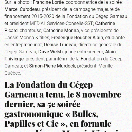
Sur la photo :
Francine Lortie
, coordonnatrice de la soirée;
Marcel Curodeau
, président de la campagne majeure de
financement 2015-2020 de la Fondation du Cégep Garneau
et président MEDIAL Services-Conseils-SST;
Catherine
Picard
, chanteuse;
Catherine Monna
, vice-présidente de
Cassis Monna & filles;
Frédérique Boucher-Alain
, étudiante
en entrepreneuriat;
Denise Trudeau
, directrice générale du
Cégep Garneau;
Dave Welsh
, jeune entrepreneur;
Alain
Thivierge
, président par intérim de la Fondation du Cégep
Garneau; et
Simon-Pierre Murdock
, président, Morille
Québec.
La Fondation du Cégep
Garneau a tenu, le 8 novembre
dernier, sa 5e soirée
gastronomique « Bulles,
Papilles et Cie », en formule