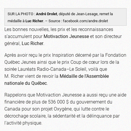
SUR LA PHOTO :
André Drolet
, député de Jean-Lesage, remet la
médaille à
Luc Richer
. – Source : facebook.com/andre.drolet
Les bonnes nouvelles, les prix et les reconnaissances
s’accumulent pour
Motivaction Jeunesse
et son directeur
général,
Luc Richer
.
Après avoir reçu le
prix Inspiration
décerné par la Fondation
Québec Jeunes ainsi que le prix Coup de cœur lors de la
soirée Lauréats Radio-Canada–Le Soleil, voilà que
M. Richer vient de revoir la
Médaille de l’Assemblée
nationale du Québec
.
Rappelons que Motivaction Jeunesse a aussi reçu une aide
financière de plus de 536 000 $ du gouvernement du
Canada pour son projet
Oxygène
, qui lutte contre le
décrochage scolaire, la sédentarité et la délinquance par
l’activité physique.