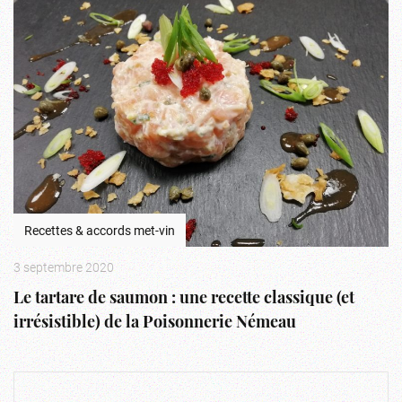
Recettes & accords met-vin
3 septembre 2020
Le tartare de saumon : une recette classique (et
irrésistible) de la Poisonnerie Némeau