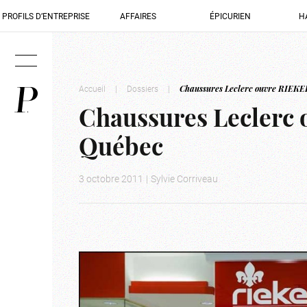
PROFILS D’ENTREPRISE
AFFAIRES
ÉPICURIEN
H
Accueil
|
Dossiers
|
Chaussures Leclerc ouvre RIEKE
Chaussures Leclerc 
Québec
3 octobre 2011
|
Sylvie Corriveau