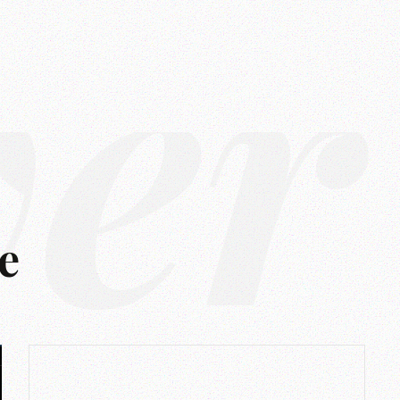
ver
e