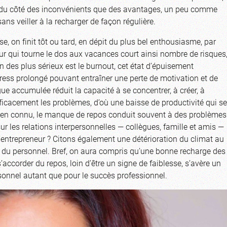
 du côté des inconvénients que des avantages, un peu comme
sans veiller à la recharger de façon régulière.
e, on finit tôt ou tard, en dépit du plus bel enthousiasme, par
eur qui tourne le dos aux vacances court ainsi nombre de risques
un des plus sérieux est le burnout, cet état d’épuisement
ress prolongé pouvant entraîner une perte de motivation et de
tigue accumulée réduit la capacité à se concentrer, à créer, à
fficacement les problèmes, d’où une baisse de productivité qui se
st bien connu, le manque de repos conduit souvent à des problèmes
r les relations interpersonnelles — collègues, famille et amis —
l’entrepreneur ? Citons également une détérioration du climat au
t du personnel. Bref, on aura compris qu’une bonne recharge des
s’accorder du repos, loin d’être un signe de faiblesse, s’avère un
sonnel autant que pour le succès professionnel.