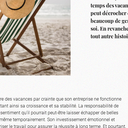
temps des vacan
peut décrocher 
beaucoup de gen
soi. En revanche
tout autre histo
dre des vacances par crainte que son entreprise ne fonctionne
 ainsi sa croissance et sa stabilité. La responsabilité de
sentiment qu’il pourrait peut-être laisser échapper de belles
er, même temporairement. Son investissement émotionnel et
riser le travail pour assurer la réussite à long terme. Et pourtant,