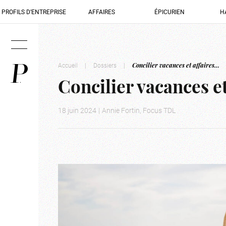
PROFILS D’ENTREPRISE
AFFAIRES
ÉPICURIEN
H
Accueil
|
Dossiers
|
Concilier vacances et affaires…
Concilier vacances e
18 juin 2024
|
Annie Fortin, Focus TDL