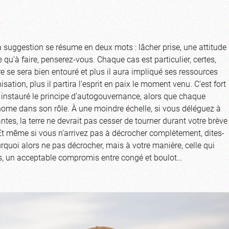
 suggestion se résume en deux mots : lâcher prise, une attitude
e qu’à faire, penserez-vous. Chaque cas est particulier, certes,
re se sera bien entouré et plus il aura impliqué ses ressources
ion, plus il partira l’esprit en paix le moment venu. C’est fort
 instauré le principe d’autogouvernance, alors que chaque
nome dans son rôle. À une moindre échelle, si vous déléguez à
es, la terre ne devrait pas cesser de tourner durant votre brève
 Et même si vous n’arrivez pas à décrocher complètement, dites-
uoi alors ne pas décrocher, mais à votre manière, celle qui
as, un acceptable compromis entre congé et boulot…