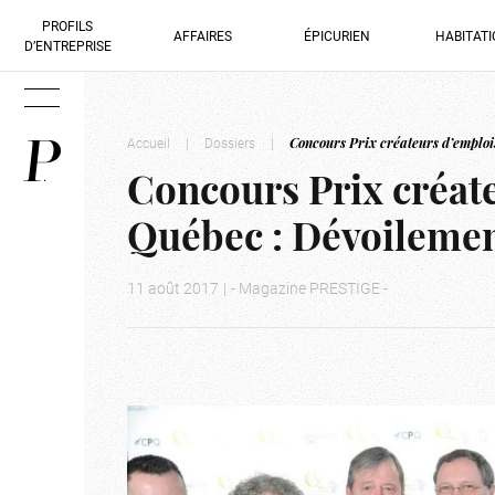
PROFILS
AFFAIRES
ÉPICURIEN
HABITAT
D’ENTREPRISE
Accueil
|
Dossiers
|
Concours Prix créateurs d’emploi
Concours Prix créat
Québec : Dévoilemen
11 août 2017
|
- Magazine PRESTIGE -