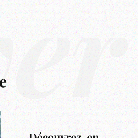
ver
e