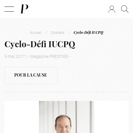
Accueil
|
Dossiers
|
Cyclo-Défi IUCPQ
Cyclo-Défi IUCPQ
9 mai 2017
|
- Magazine PRESTIGE -
POUR LA CAUSE