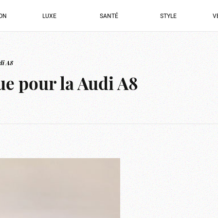
ION
LUXE
SANTÉ
STYLE
V
di A8
ue pour la Audi A8