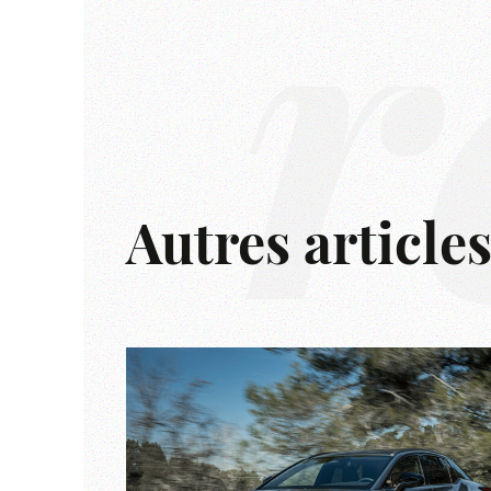
r
Autres article