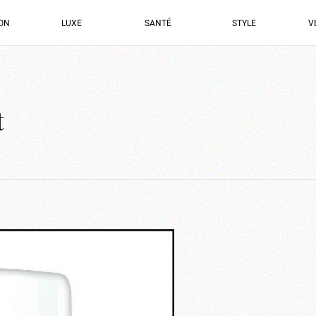
ION
LUXE
SANTÉ
STYLE
V
t