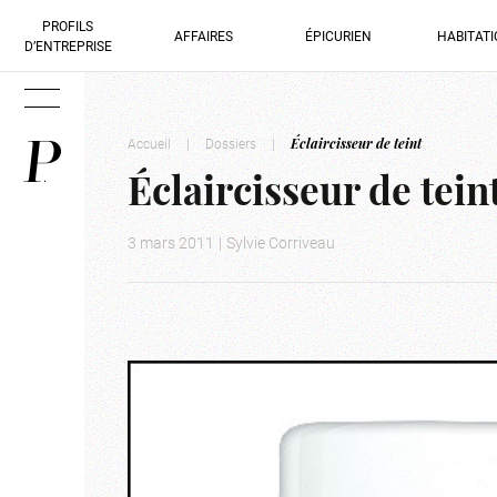
PROFILS
AFFAIRES
ÉPICURIEN
HABITAT
D’ENTREPRISE
Accueil
|
Dossiers
|
Éclaircisseur de teint
Éclaircisseur de tein
3 mars 2011
|
Sylvie Corriveau