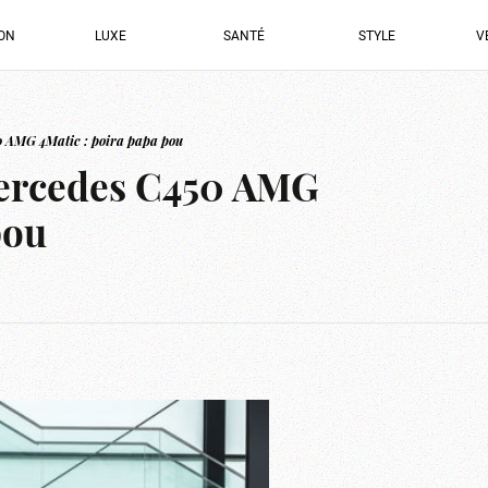
ION
LUXE
SANTÉ
STYLE
V
 AMG 4Matic : poira papa pou
ercedes C450 AMG
pou