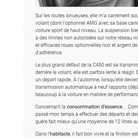
Sur les routes sinueuses, elle m'a carrément so
volant (dont l'optionnel AMG avec sa base carré
voiture sport de haut niveau. La suspension bien
à des limites non autorisées sur notre réseau rou
et efficaces roues optionnelles noir et argent d
d'adhérence.
Le plus grand défaut de la C450 est sa transmis
derrière le volant, elle est parfois lente à réagi
un départ rapide. À l'automne, lorsqu'elle devie
transmission automatique à neuf rapports (déjà 
beaucoup à la voiture en matière de performanc
Concernant la
consommation d’essence
… Comme
passé mon temps à effectuer des départs et des 
guère fait mieux qu'une moyenne de 12 litres 
Dans l'
habitacle
, il fait bon vivre et la finitio