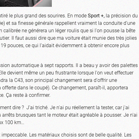
utiré le plus grand des sourires. En mode
Sport +,
la précision du
e) et sa finesse générale rappellent vraiment la conduite d'une
 calibrée ne générera un léger roulis que si l'on pousse la bête
tier. Il faut aussi dire que ma voiture était munie des très jolies
e 19 pouces, ce qui l'aidait évidemment à obtenir encore plus
sion automatique à sept rapports. Il a beau y avoir des palettes
r. Elle devient même un peu frustrante lorsque l'on veut effectuer
ndra la C43, son principal changement sera d'offrir une
offerte dans le coupé). Ce changement, paraît-il, apportera
e. Ça reste à confirmer.
nt dire ? J’ai triché. Je n'ai pu réellement la tester, car j'ai
arrêts brusques tant le moteur était agréable à pousser. Je n'ai
aux 100 km…
n est impeccable. Les matériaux choisis sont de belle qualité. Les