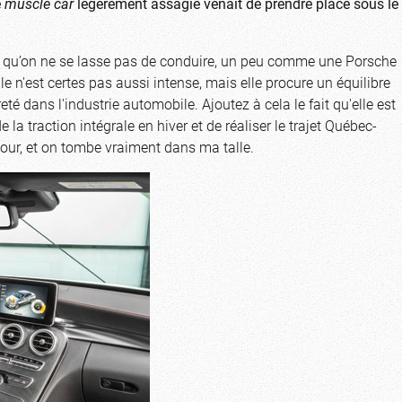
e
muscle car
l
ég
èrement assagie venait de prendre place sous le
es qu’on ne se lasse pas de conduire, un peu comme une Porsche
 n'est certes pas aussi intense, mais elle procure un équilibre
reté dans l'industrie automobile. Ajoutez à cela le fait qu'elle est
e la traction intégrale en hiver et de réaliser le trajet Québec-
tour, et on tombe vraiment dans ma talle.