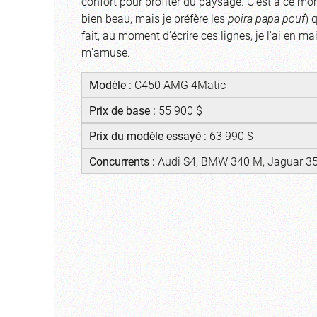
confort pour profiter du paysage. C'est à ce mom
bien beau, mais je préfère les
poira papa pouf
) 
fait, au moment d'écrire ces lignes, je l'ai en m
m'amuse.
Mod
èle :
C450 AMG 4Matic
Prix de base :
55 900 $
Prix du modèle essayé :
63 990 $
Concurrents
:
Audi S4, BMW 340 M, Jaguar 35