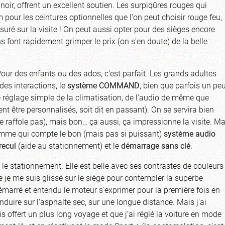
noir, offrent un excellent soutien. Les surpiqûres rouges qui
m pour les ceintures optionnelles que l'on peut choisir rouge feu,
uré sur la visite ! On peut aussi opter pour des sièges encore
s font rapidement grimper le prix (on s'en doute) de la belle
Pour des enfants ou des ados, c'est parfait. Les grands adultes
 des interactions, le
système COMMAND
, bien que parfois un pe
e réglage simple de la climatisation, de l'audio de même que
ent être personnalisés, soit dit en passant). On se servira bien
 ne raffole pas), mais bon… ça aussi, ça impressionne la visite. M
gamme qui compte le bon (mais pas si puissant)
système audio
recul
(aide au stationnement) et le
démarrage sans clé
.
 le stationnement. Elle est belle avec ses contrastes de couleurs
e je me suis glissé sur le siège pour contempler la superbe
démarré et entendu le moteur s'exprimer pour la première fois en
onduire sur l'asphalte sec, sur une longue distance. Mais j'ai
s offert un plus long voyage et que j’ai réglé la voiture en mode