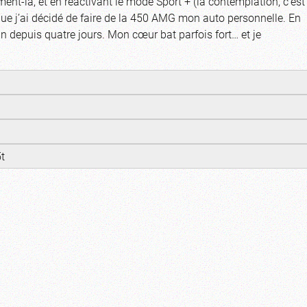
ent-là, et en réactivant le mode Sport + (la contemplation, c'est
que j’ai décidé de faire de la 450 AMG mon auto personnelle. En
ain depuis quatre jours. Mon cœur bat parfois fort… et je
t