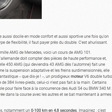
 aussi docile en mode confort et aussi sportive une fois qu'on
 de flexibilité, il faut payer près du double. C'est ahurissant.
famille AMG de Mercedes, voici un cours de AMG 101.
 l'allemande doit compter des pièces de haute performance et,
velle 450 AMG (qui deviendra 43 AMG dès l'automne) fait une
mme la suspension adaptative et les freins surdimensionnés, elle
antastique ‒ que dis-je ! ‒, un prodigieux
moteur
V6 double turb
e 384 livres-pieds, celui-ci n'est pas fait à la main. Certains
e pour faire face à la concurrence des Audi S4 ou BMW 340 M 
trée dans la course avec les autres et se bat maintenant à armes
tes, notamment un
0-100 km en 4,8 secondes
. Imaginez : c'est