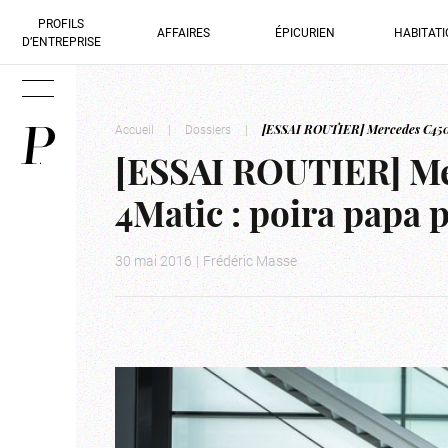
PROFILS
AFFAIRES
ÉPICURIEN
HABITAT
D’ENTREPRISE
Accueil
|
Dossiers
|
[ESSAI ROUTIER] Mercedes C450
[ESSAI ROUTIER] M
4Matic : poira papa 
30 mai 2016
|
Frédéric Masse