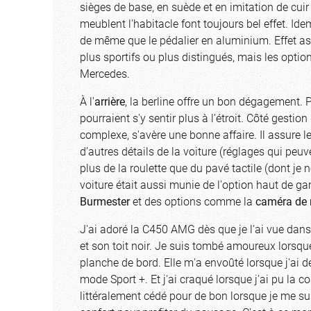
sièges de base, en suède et en imitation de cuir 
meublent l'habitacle font toujours bel effet. Ide
de même que le pédalier en aluminium. Effet ass
plus sportifs ou plus distingués, mais les option
Mercedes.
À l'
arrière
, la berline offre un bon dégagement. 
pourraient s'y sentir plus à l’étroit. Côté gestion
complexe, s'avère une bonne affaire. Il assure l
d’autres détails de la voiture (réglages qui peuv
plus de la roulette que du pavé tactile (dont je
voiture était aussi munie de l'option haut de 
Burmester
et des options comme la
caméra de 
J'ai adoré la C450 AMG dès que je l'ai vue dans
et son toit noir. Je suis tombé amoureux lorsqu
planche de bord. Elle m'a envoûté lorsque j'ai 
mode Sport +. Et j'ai craqué lorsque j'ai pu la c
littéralement cédé pour de bon lorsque je me sui