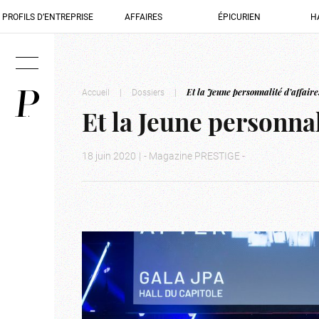
PROFILS D’ENTREPRISE
AFFAIRES
ÉPICURIEN
H
Accueil
|
Dossiers
|
Et la Jeune personnalité d’affaire
Et la Jeune personnal
18 juin 2020
|
- Magazine PRESTIGE -