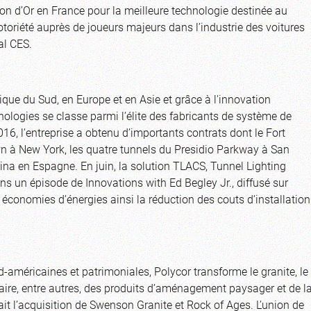
ron d’Or en France pour la meilleure technologie destinée au
toriété auprès de joueurs majeurs dans l’industrie des voitures
al CES.
que du Sud, en Europe et en Asie et grâce à l'innovation
logies se classe parmi l’élite des fabricants de système de
016, l’entreprise a obtenu d’importants contrats dont le Fort
 à New York, les quatre tunnels du Presidio Parkway à San
ina en Espagne. En juin, la solution TLACS, Tunnel Lighting
s un épisode de Innovations with Ed Begley Jr., diffusé sur
économies d’énergies ainsi la réduction des couts d’installation
rd-américaines et patrimoniales, Polycor transforme le granite, le
 faire, entre autres, des produits d’aménagement paysager et de l
ait l’acquisition de Swenson Granite et Rock of Ages. L’union de