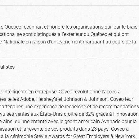
 Québec reconnaît et honore les organisations qui, par le biais
lisations, se sont distingués à l’extérieur du Québec et qui ont
ale-Nationale en raison d’un événement marquant au cours de la
alistes
intelligente en entreprise, Coveo révolutionne l’accès à
uses telles Adobe, Hershey’s et Johnson & Johnson. Coveo leur
t partenaires une expérience de recherche et de recommandations
a vu ses ventes aux États-Unis croitre de 82% grâce à l’innovation
e ainsi qu'une entente avec le géant américain Avanade pour la
nisation et la revente de ses produits dans 23 pays. Coveo a
e à la cérémonie Stevie Awards for Great Employers à New York.