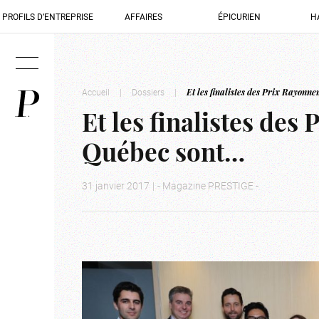
PROFILS D’ENTREPRISE
AFFAIRES
ÉPICURIEN
H
Accueil
|
Dossiers
|
Et les finalistes des Prix Rayon
Et les finalistes de
Québec sont…
31 janvier 2017
|
- Magazine PRESTIGE -