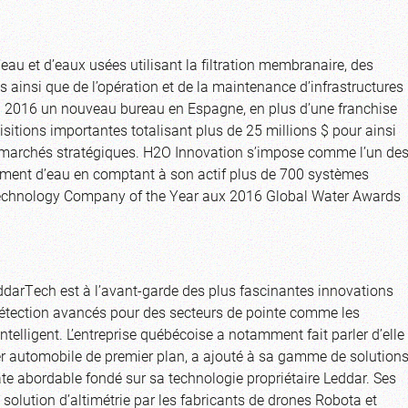
eau et d’eaux usées utilisant la filtration membranaire, des
 ainsi que de l’opération et de la maintenance d’infrastructures
en 2016 un nouveau bureau en Espagne, en plus d’une franchise
sitions importantes totalisant plus de 25 millions $ pour ainsi
marchés stratégiques. H2O Innovation s’impose comme l’un de
itement d’eau en comptant à son actif plus de 700 systèmes
r Technology Company of the Year aux 2016 Global Water Awards
ddarTech est à l’avant-garde des plus fascinantes innovations
étection avancés pour des secteurs de pointe comme les
ntelligent. L’entreprise québécoise a notamment fait parler d’elle
 automobile de premier plan, a ajouté à sa gamme de solution
te abordable fondé sur sa technologie propriétaire Leddar. Ses
olution d’altimétrie par les fabricants de drones Robota et