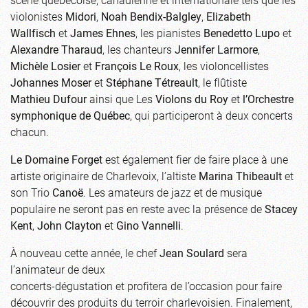
violonistes
Midori
,
Noah Bendix-Balgley
,
Elizabeth
Wallfisch
et
James Ehnes
, les pianistes
Benedetto Lupo
et
Alexandre Tharaud
, les chanteurs
Jennifer Larmore
,
Michèle Losier
et
François Le Roux
, les violoncellistes
Johannes Moser
et
Stéphane Tétreault
, le flûtiste
Mathieu Dufour
ainsi que Les
Violons du Roy
et
l’Orchestre
symphonique de Québec
, qui participeront à deux concerts
chacun.
Le Domaine Forget
est également fier de faire place à une
artiste originaire de Charlevoix, l’altiste
Marina Thibeault
et
son Trio
Canoë
. Les amateurs de jazz et de musique
populaire ne seront pas en reste avec la présence de
Stacey
Kent
,
John Clayton
et
Gino Vannelli
.
À nouveau cette année, le chef
Jean Soulard
sera
l’animateur de deux
concerts-dégustation et profitera de l’occasion pour faire
découvrir des produits du terroir charlevoisien. Finalement,