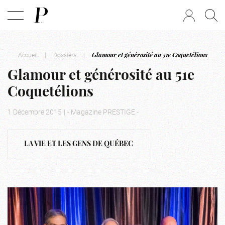
Accueil
|
Dossiers
|
Glamour et générosité au 51e Coquetélions
Glamour et générosité au 51e
Coquetélions
1 Décembre 2015
|
- Magazine PRESTIGE -
LA VIE ET LES GENS DE QUÉBEC