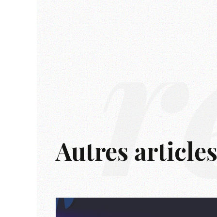
r
Autres article