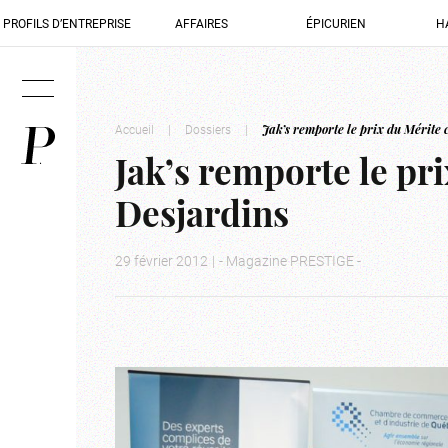
PROFILS D’ENTREPRISE
AFFAIRES
ÉPICURIEN
H
Accueil
|
Dossiers
|
Jak’s remporte le prix du Mérite
Jak’s remporte le pr
Desjardins
29 février 2012
|
- Magazine PRESTIGE -