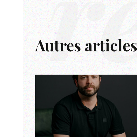
r
Autres article