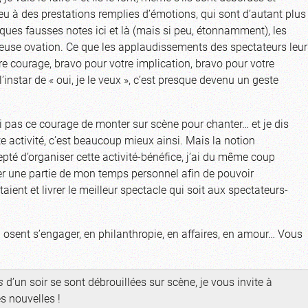
ieu à des prestations remplies d’émotions, qui sont d’autant plus
lques fausses notes ici et là (mais si peu, étonnamment), les
ureuse ovation. Ce que les applaudissements des spectateurs leur
tre courage, bravo pour votre implication, bravo pour votre
 l’instar de « oui, je le veux », c’est presque devenu un geste
i pas ce courage de monter sur scène pour chanter… et je dis
te activité, c’est beaucoup mieux ainsi. Mais la notion
epté d’organiser cette activité-bénéfice, j’ai du même coup
ier une partie de mon temps personnel afin de pouvoir
nt et livrer le meilleur spectacle qui soit aux spectateurs-
i osent s’engager, en philanthropie, en affaires, en amour… Vous
s
d’un soir se sont débrouillées sur scène, je vous invite à
 nouvelles !