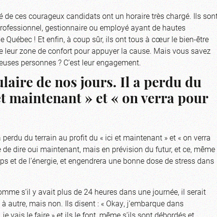
ité de ces courageux candidats ont un horaire très chargé. Ils son
, professionnel, gestionnaire ou employé ayant de hautes
 Québec ! Et enfin, à coup sûr, ils ont tous à cœur le bien-être
 de leur zone de confort pour appuyer la cause. Mais vous savez
reuses personnes ? C’est leur engagement.
laire de nos jours. Il a perdu du
 et maintenant » et « on verra pour
 perdu du terrain au profit du « ici et maintenant » et « on verra
le de dire oui maintenant, mais en prévision du futur, et ce, même
s et de l’énergie, et engendrera une bonne dose de stress dans
omme s’il y avait plus de 24 heures dans une journée, il serait
à autre, mais non. Ils disent : « Okay, j’embarque dans
 je vais le faire » et ils le font, même s’ils sont débordés et