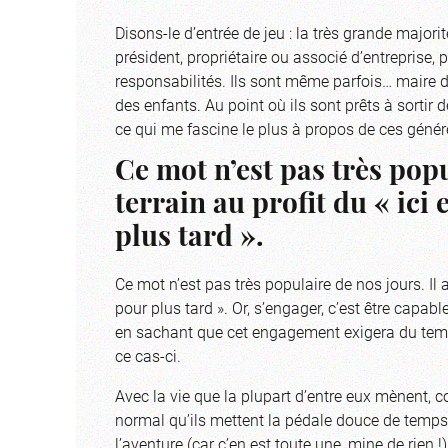
Disons-le d’entrée de jeu : la très grande major
président, propriétaire ou associé d’entreprise
responsabilités. Ils sont même parfois… maire de
des enfants. Au point où ils sont prêts à sortir
ce qui me fascine le plus à propos de ces géné
Ce mot n’est pas très popu
terrain au profit du « ici
plus tard ».
Ce mot n’est pas très populaire de nos jours. Il a
pour plus tard ». Or, s’engager, c’est être capab
en sachant que cet engagement exigera du temp
ce cas-ci.
Avec la vie que la plupart d’entre eux mènent, c
normal qu’ils mettent la pédale douce de temps 
l’aventure (car c’en est toute une, mine de rien !),