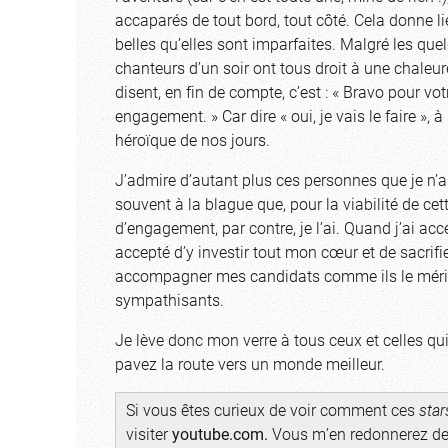
accaparés de tout bord, tout côté. Cela donne l
belles qu’elles sont imparfaites. Malgré les que
chanteurs d’un soir ont tous droit à une chale
disent, en fin de compte, c’est : « Bravo pour vo
engagement. » Car dire « oui, je vais le faire », à
héroïque de nos jours.
J’admire d’autant plus ces personnes que je n’a
souvent à la blague que, pour la viabilité de cet
d’engagement, par contre, je l’ai. Quand j’ai acc
accepté d’y investir tout mon cœur et de sacrif
accompagner mes candidats comme ils le méritaie
sympathisants.
Je lève donc mon verre à tous ceux et celles qu
pavez la route vers un monde meilleur.
Si vous êtes curieux de voir comment ces
star
visiter
youtube.com
.
Vous m’en redonnerez des