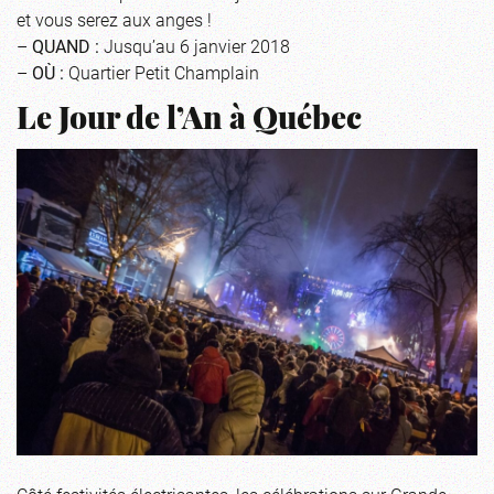
et vous serez aux anges !
–
QUAND :
Jusqu’au 6 janvier 2018
–
OÙ :
Quartier Petit Champlain
Le Jour de l’An à Québec