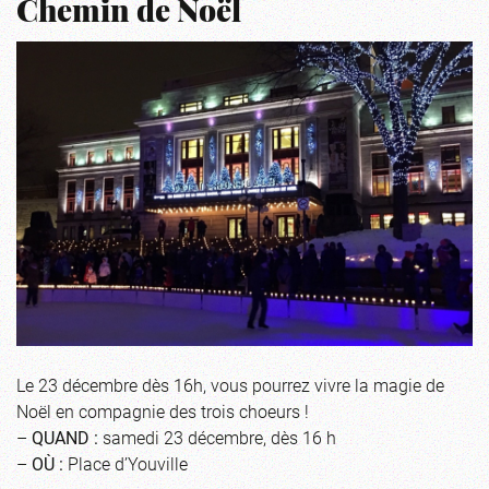
Chemin de Noël
Le 23 décembre dès 16h, vous pourrez vivre la magie de
Noël en compagnie des trois choeurs !
–
QUAND :
samedi 23 décembre, dès 16 h
–
OÙ :
Place d’Youville