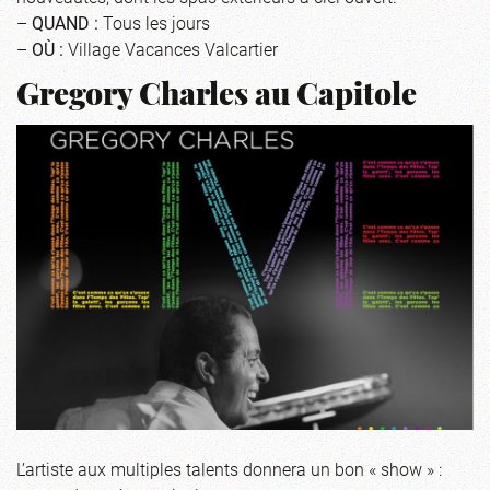
–
QUAND :
Tous les jours
–
OÙ :
Village Vacances Valcartier
Gregory Charles au Capitole
L’artiste aux multiples talents donnera un bon « show » :