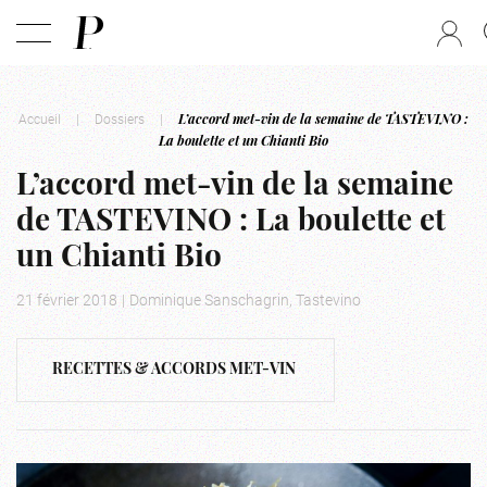
Accueil
|
Dossiers
|
L’accord met-vin de la semaine de TASTEVINO :
La boulette et un Chianti Bio
L’accord met-vin de la semaine
de TASTEVINO : La boulette et
un Chianti Bio
21 février 2018
|
Dominique Sanschagrin, Tastevino
RECETTES & ACCORDS MET-VIN