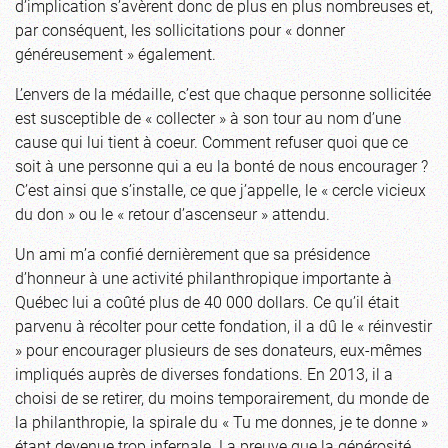
d’implication s’avèrent donc de plus en plus nombreuses et,
par conséquent, les sollicitations pour « donner
généreusement » également.
L’envers de la médaille, c’est que chaque personne sollicitée
est susceptible de « collecter » à son tour au nom d’une
cause qui lui tient à coeur. Comment refuser quoi que ce
soit à une personne qui a eu la bonté de nous encourager ?
C’est ainsi que s’installe, ce que j’appelle, le « cercle vicieux
du don » ou le « retour d’ascenseur » attendu.
Un ami m’a confié dernièrement que sa présidence
d’honneur à une activité philanthropique importante à
Québec lui a coûté plus de 40 000 dollars. Ce qu’il était
parvenu à récolter pour cette fondation, il a dû le « réinvestir
» pour encourager plusieurs de ses donateurs, eux-mêmes
impliqués auprès de diverses fondations. En 2013, il a
choisi de se retirer, du moins temporairement, du monde de
la philanthropie, la spirale du « Tu me donnes, je te donne »
étant devenue trop infernale. La preuve que la générosité