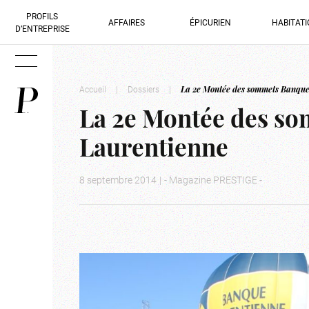
PROFILS
AFFAIRES
ÉPICURIEN
HABITAT
D’ENTREPRISE
Accueil
|
Dossiers
|
La 2e Montée des sommets Banque
La 2e Montée des s
Laurentienne
8 septembre 2014
|
- Magazine PRESTIGE -