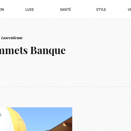
ION
LUXE
SANTÉ
STYLE
V
 Laurentienne
ommets Banque