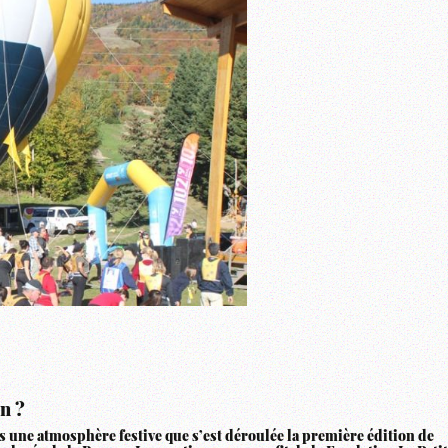
n ?
ns une atmosphère festive que s’est déroulée la première édition de