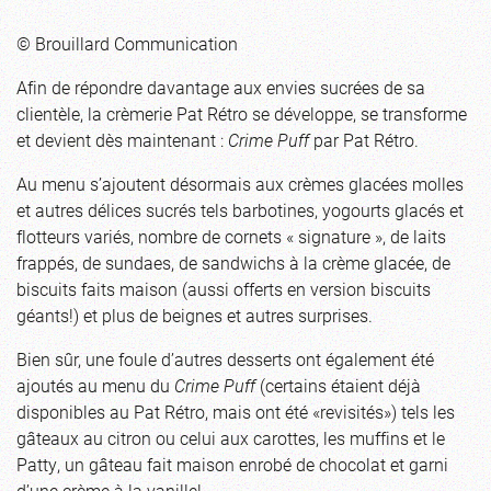
© Brouillard Communication
Afin de répondre davantage aux envies sucrées de sa
clientèle, la crèmerie Pat Rétro se développe, se transforme
et devient dès maintenant :
Crime Puff
par Pat Rétro.
Au menu s’ajoutent désormais aux crèmes glacées molles
et autres délices sucrés tels barbotines, yogourts glacés et
flotteurs variés, nombre de cornets « signature », de laits
frappés, de sundaes, de sandwichs à la crème glacée, de
biscuits faits maison (aussi offerts en version biscuits
géants!) et plus de beignes et autres surprises.
Bien sûr, une foule d’autres desserts ont également été
ajoutés au menu du
Crime Puff
(certains étaient déjà
disponibles au Pat Rétro, mais ont été «revisités») tels les
gâteaux au citron ou celui aux carottes, les muffins et le
Patty, un gâteau fait maison enrobé de chocolat et garni
d’une crème à la vanille!