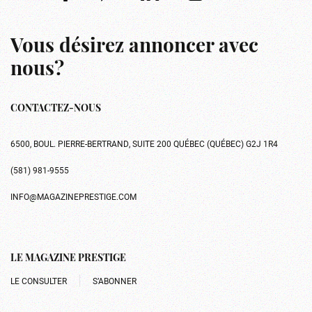
Vous désirez annoncer avec
nous?
CONTACTEZ-NOUS
6500, BOUL. PIERRE-BERTRAND, SUITE 200 QUÉBEC (QUÉBEC) G2J 1R4
(581) 981-9555
INFO@MAGAZINEPRESTIGE.COM
LE MAGAZINE PRESTIGE
LE CONSULTER
S’ABONNER