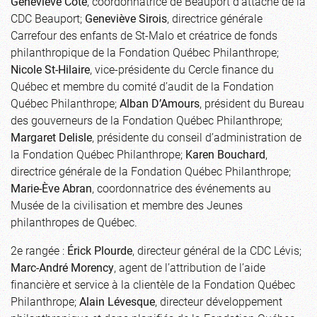
Geneviève Côté
, coordonnatrice de Beauport d’attache de la
CDC Beauport;
Geneviève Sirois
, directrice générale
Carrefour des enfants de St-Malo et créatrice de fonds
philanthropique de la Fondation Québec Philanthrope;
Nicole St-Hilaire
, vice-présidente du Cercle finance du
Québec et membre du comité d’audit de la Fondation
Québec Philanthrope;
Alban D’Amours
, président du Bureau
des gouverneurs de la Fondation Québec Philanthrope;
Margaret Delisle
, présidente du conseil d’administration de
la Fondation Québec Philanthrope;
Karen Bouchard
,
directrice générale de la Fondation Québec Philanthrope;
Marie-Ève Abran
, coordonnatrice des événements au
Musée de la civilisation et membre des Jeunes
philanthropes de Québec.
2e rangée :
Érick Plourde
, directeur général de la CDC Lévis;
Marc-André Morency
, agent de l’attribution de l’aide
financière et service à la clientèle de la Fondation Québec
Philanthrope;
Alain Lévesque
, directeur développement