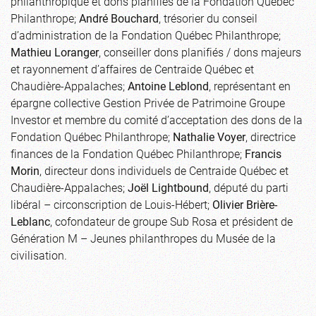
philanthropique et dons planifiés de la Fondation Québec
Philanthrope;
André Bouchard
, trésorier du conseil
d’administration de la Fondation Québec Philanthrope;
Mathieu Loranger
, conseiller dons planifiés / dons majeurs
et rayonnement d’affaires de Centraide Québec et
Chaudière-Appalaches;
Antoine Leblond
, représentant en
épargne collective Gestion Privée de Patrimoine Groupe
Investor et membre du comité d’acceptation des dons de la
Fondation Québec Philanthrope;
Nathalie Voyer
, directrice
finances de la Fondation Québec Philanthrope;
Francis
Morin
, directeur dons individuels de Centraide Québec et
Chaudière-Appalaches;
Joël Lightbound
, député du parti
libéral – circonscription de Louis-Hébert;
Olivier Brière-
Leblanc
, cofondateur de groupe Sub Rosa et président de
Génération M – Jeunes philanthropes du Musée de la
civilisation.