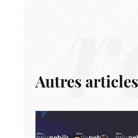
r
Autres article