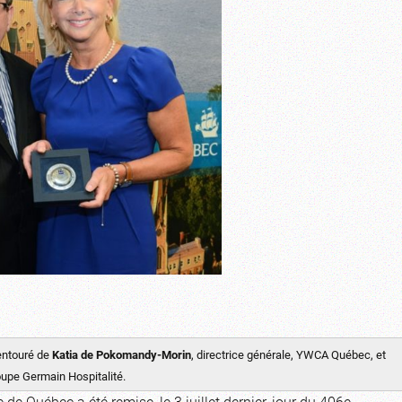
 entouré de
Katia de Pokomandy-Morin
, directrice générale, YWCA Québec, et
oupe Germain Hospitalité.
e de Québec a été remise, le 3 juillet dernier, jour du 406e