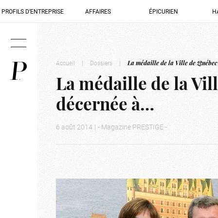
PROFILS D’ENTREPRISE
AFFAIRES
ÉPICURIEN
H
Accueil
|
Dossiers
|
La médaille de la Ville de Québec
La médaille de la Vil
décernée à…
6 août 2014
|
- Magazine PRESTIGE -