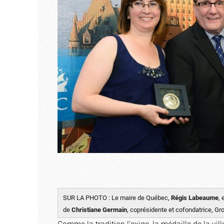
SUR LA PHOTO : Le maire de Québec,
Régis Labeaume
,
de
Christiane Germain
, coprésidente et cofondatrice, Gr
Comme la tradition l’exige, la médaille de la vill