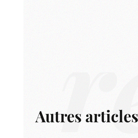
r
Autres article