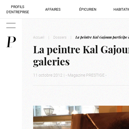
PROFILS
AFFAIRES
ÉPICURIEN
HABITAT
D’ENTREPRISE
Accueil
|
Dossiers
|
La peintre Kal Gajoum participe à
La peintre Kal Gajou
galeries
11 octobre 2012
|
- Magazine PRESTIGE -