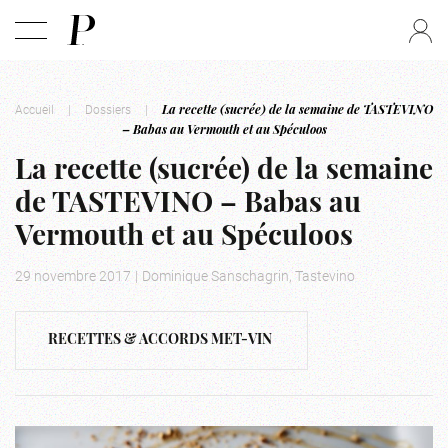
Accueil
|
Dossiers
|
La recette (sucrée) de la semaine de TASTEVINO
– Babas au Vermouth et au Spéculoos
La recette (sucrée) de la semaine
de TASTEVINO – Babas au
Vermouth et au Spéculoos
29 novembre 2017
|
Dominique Sanschagrin, Tastevino
RECETTES & ACCORDS MET-VIN