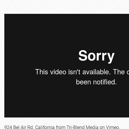
924 Bel Air Rd. California
from
Tri-Blend Media
on
Vimeo
.