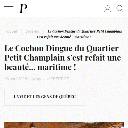
Accueil
|
Dossiers
|
Le Cochon Dingue du Quartier Petit Champlain
s’est refait une beauté… maritime !
Le Cochon Dingue du Quartier
Petit Champlain s’est refait une
beauté… maritime !
26 avril 2018
|
- Magazine PRESTIGE -
LA VIE ET LES GENS DE QUÉBEC