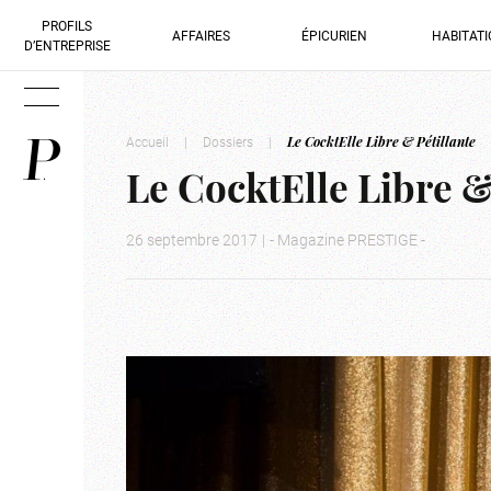
PROFILS
AFFAIRES
ÉPICURIEN
HABITAT
D’ENTREPRISE
Accueil
|
Dossiers
|
Le CocktElle Libre & Pétillante
Le CocktElle Libre &
26 septembre 2017
|
- Magazine PRESTIGE -