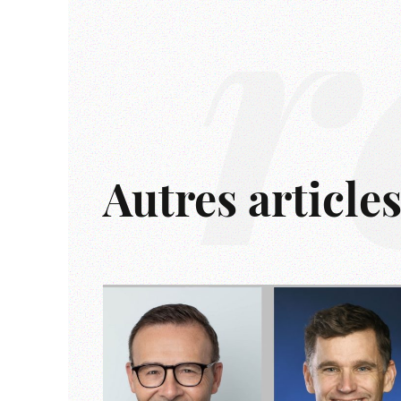
r
Autres article