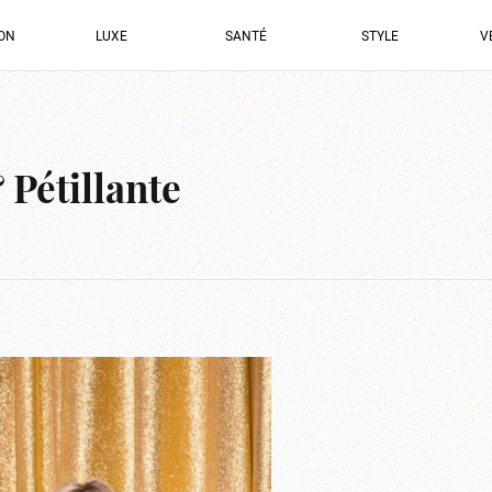
ION
LUXE
SANTÉ
STYLE
V
 Pétillante