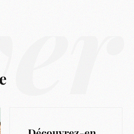
ver
e