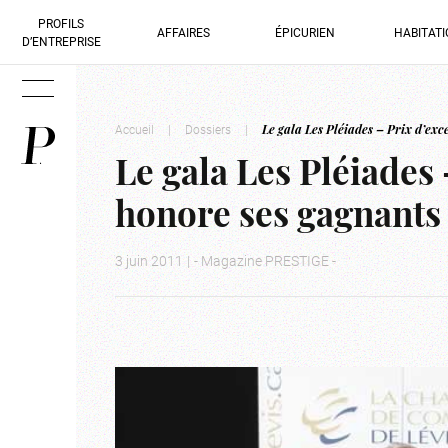
PROFILS
AFFAIRES
ÉPICURIEN
HABITAT
D’ENTREPRISE
Accueil
|
Dossiers
|
Le gala Les Pléiades – Prix d’exc
Le gala Les Pléiades 
honore ses gagnants
3 juin 2011
|
- Magazine PRESTIGE -