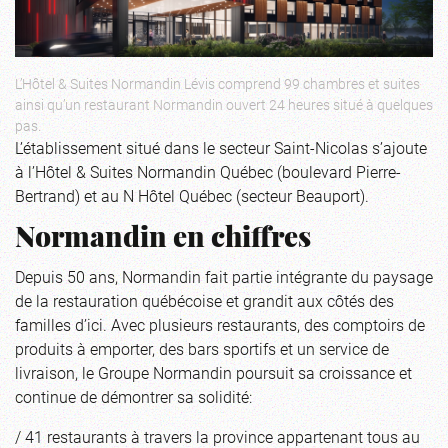
L’Hôtel & Suites Normandin Lévis comprend 99 chambres et suites
ainsi qu’un restaurant Normandin ouvert 24 heures situé à quelques
pas.
L’établissement situé dans le secteur Saint-Nicolas s’ajoute
à l’Hôtel & Suites Normandin Québec (boulevard Pierre-
Bertrand) et au N Hôtel Québec (secteur Beauport).
Normandin en chiffres
Depuis 50 ans, Normandin fait partie intégrante du paysage
de la restauration québécoise et grandit aux côtés des
familles d’ici. Avec plusieurs restaurants, des comptoirs de
produits à emporter, des bars sportifs et un service de
livraison, le Groupe Normandin poursuit sa croissance et
continue de démontrer sa solidité:
/ 41 restaurants à travers la province appartenant tous au