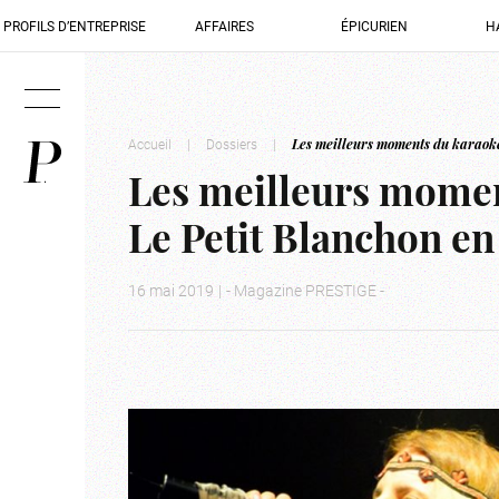
PROFILS D’ENTREPRISE
AFFAIRES
ÉPICURIEN
H
Accueil
|
Dossiers
|
Les meilleurs moments du karaoké
Les meilleurs momen
Le Petit Blanchon en
16 mai 2019
|
- Magazine PRESTIGE -