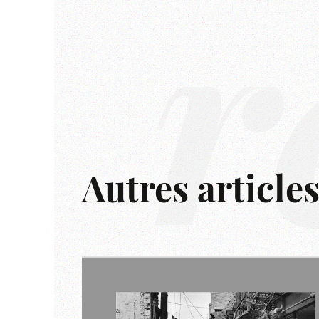
r
Autres article