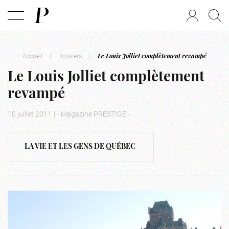
Accueil
|
Dossiers
|
Le Louis Jolliet complètement revampé
Le Louis Jolliet complètement
revampé
10 juillet 2011
|
- Magazine PRESTIGE -
LA VIE ET LES GENS DE QUÉBEC