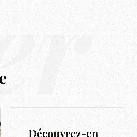
er
e
Découvrez-en