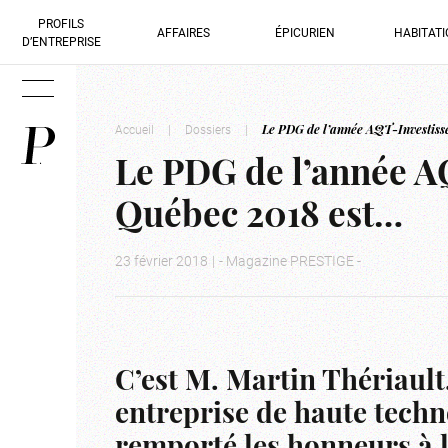
PROFILS
AFFAIRES
ÉPICURIEN
HABITAT
D’ENTREPRISE
Accueil
|
Dossiers
|
Le PDG de l’année AQT-Investiss
Le PDG de l’année A
Québec 2018 est…
23 février 2018
|
- Magazine PRESTIGE -
C’est M. Martin Thériaul
entreprise de haute techn