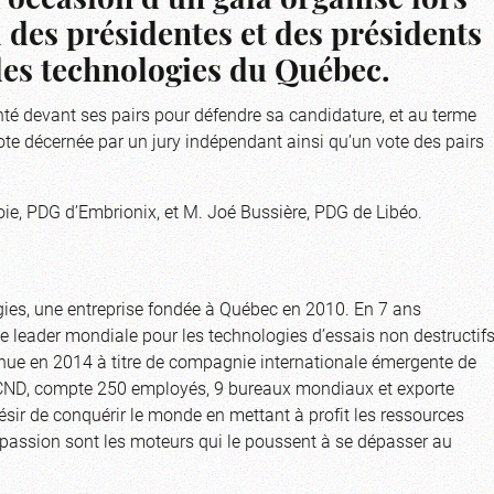
’occasion d’un gala organisé lors
des présidentes et des présidents
des technologies du Québec.
senté devant ses pairs pour défendre sa candidature, et au terme
te décernée par un jury indépendant ainsi qu’un vote des pairs
oie, PDG d’Embrionix, et M. Joé Bussière, PDG de Libéo.
ogies, une entreprise fondée à Québec en 2010. En 7 ans
 leader mondiale pour les technologies d’essais non destructif
nnue en 2014 à titre de compagnie internationale émergente de
 CND, compte 250 employés, 9 bureaux mondiaux et exporte
sir de conquérir le monde en mettant à profit les ressources
t la passion sont les moteurs qui le poussent à se dépasser au