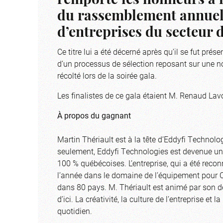
remporté les honneurs à l
du rassemblement annuel 
d’entreprises du secteur 
Ce titre lui a été décerné après qu’il se fut pré
d’un processus de sélection reposant sur une no
récolté lors de la soirée gala.
Les finalistes de ce gala étaient M. Renaud Lav
À propos du gagnant
Martin Thériault est à la tête d’Eddyfi Technol
seulement, Eddyfi Technologies est devenue une
100 % québécoises. L’entreprise, qui a été reco
l’année dans le domaine de l’équipement pour
dans 80 pays. M. Thériault est animé par son dé
d’ici. La créativité, la culture de l’entreprise e
quotidien.