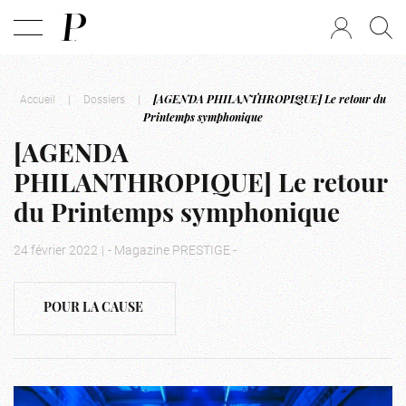
Accueil
|
Dossiers
|
[AGENDA PHILANTHROPIQUE] Le retour du
Printemps symphonique
[AGENDA
PHILANTHROPIQUE] Le retour
du Printemps symphonique
24 février 2022
|
- Magazine PRESTIGE -
POUR LA CAUSE