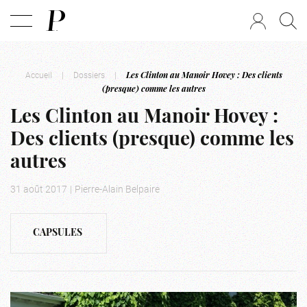
Accueil
|
Dossiers
|
Les Clinton au Manoir Hovey : Des clients
(presque) comme les autres
Les Clinton au Manoir Hovey :
Des clients (presque) comme les
autres
31 août 2017
|
Pierre-Alain Belpaire
CAPSULES