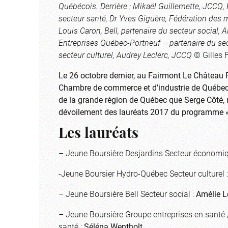
Québécois. Derrière : Mikaël Guillemette, JCCQ,
secteur santé, Dr Yves Giguère, Fédération des 
Louis Caron, Bell, partenaire du secteur social, 
Entreprises Québec-Portneuf – partenaire du se
secteur culturel, Audrey Leclerc, JCCQ
© Gilles 
Le 26 octobre dernier, au Fairmont Le Château F
Chambre de commerce et d’industrie de Québec. 
de la grande région de Québec que Serge Côté
dévoilement des lauréats 2017 du programme «
Les lauréats
– Jeune Boursière Desjardins Secteur économi
-Jeune Boursier Hydro-Québec Secteur culturel 
– Jeune Boursière Bell Secteur social :
Amélie 
– Jeune Boursière Groupe entreprises en santé 
santé :
Séléna Wentholt