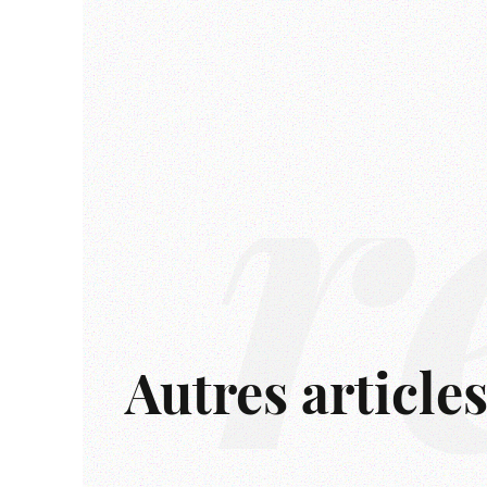
r
Autres article