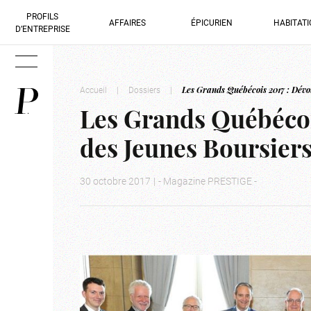
PROFILS
AFFAIRES
ÉPICURIEN
HABITAT
D’ENTREPRISE
Accueil
|
Dossiers
|
Les Grands Québécois 2017 : Dévo
Les Grands Québécoi
des Jeunes Boursier
30 octobre 2017
|
- Magazine PRESTIGE -