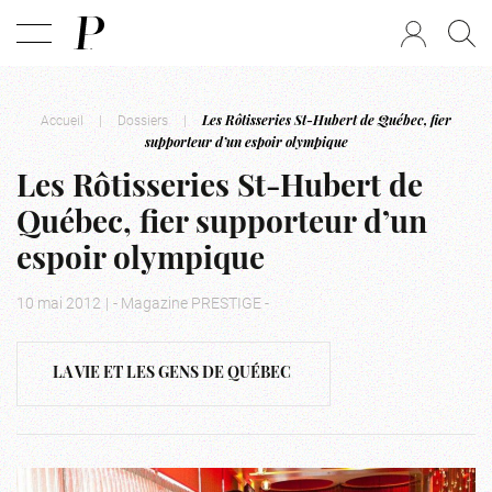
Accueil
|
Dossiers
|
Les Rôtisseries St-Hubert de Québec, fier
supporteur d’un espoir olympique
Les Rôtisseries St-Hubert de
Québec, fier supporteur d’un
espoir olympique
10 mai 2012
|
- Magazine PRESTIGE -
LA VIE ET LES GENS DE QUÉBEC